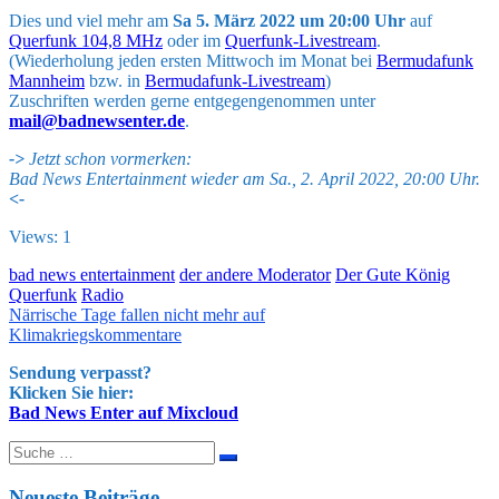
Dies und viel mehr am
Sa 5. März 2022 um 20:00 Uhr
auf
Querfunk 104,8 MHz
oder im
Querfunk-Livestream
.
(Wiederholung jeden ersten Mittwoch im Monat bei
Bermudafunk
Mannheim
bzw. in
Bermudafunk-Livestream
)
Zuschriften werden gerne entgegengenommen unter
mail@badnewsenter.de
.
->
Jetzt schon vormerken:
Bad News Entertainment wieder am Sa., 2. April 2022, 20:00 Uhr.
<-
Views: 1
bad news entertainment
der andere Moderator
Der Gute König
Querfunk
Radio
Beitragsnavigation
Närrische Tage fallen nicht mehr auf
Klimakriegskommentare
Sendung verpasst?
Klicken Sie hier:
Bad News Enter auf Mixcloud
Suche
nach:
Neueste Beiträge