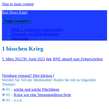
Skip to main content
Bad News Enter
Toggle navigation
BNE 2. Generation (also veraltet)
Querfunk, wo BNE herkommt
Impressum
1 bisschen Krieg
5. März 2022
30. April 2022
dgk
BNE aktuell zum Zeitgeschehen
[Sendung verpasst? Hier klicken.]
Werden Sie Teil der Medienelite! Reden Sie mit zu folgenden
Themen:
֍ 01 –
solche und solche Flüchtlinge
֍ 02 –
Krieg wie eine Streamingdienst-Serie
֍ 03 – u.s.w.