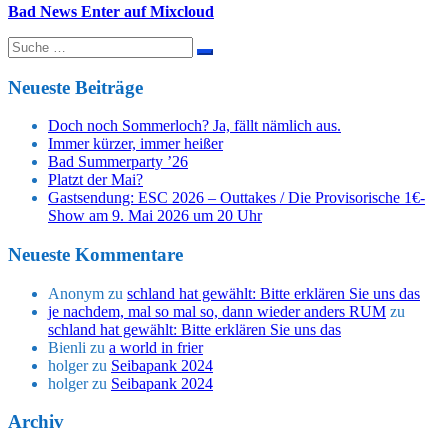
Bad News Enter auf Mixcloud
Suche
nach:
Neueste Beiträge
Doch noch Sommerloch? Ja, fällt nämlich aus.
Immer kürzer, immer heißer
Bad Summerparty ’26
Platzt der Mai?
Gastsendung: ESC 2026 – Outtakes / Die Provisorische 1€-
Show am 9. Mai 2026 um 20 Uhr
Neueste Kommentare
Anonym
zu
schland hat gewählt: Bitte erklären Sie uns das
je nachdem, mal so mal so, dann wieder anders RUM
zu
schland hat gewählt: Bitte erklären Sie uns das
Bienli
zu
a world in frier
holger
zu
Seibapank 2024
holger
zu
Seibapank 2024
Archiv