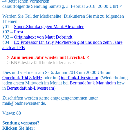
–> Jetzt schon vormerken:
darauffolgende Sendung Samstag, 3. Februar 2018, 20.00 Uhr! <—
Werden Sie Teil der Medienelite! Diskutieren Sie mit zu folgenden
Themen:
§01 –
Super-Slomka gegen Maut-Alexander
§02 –
Prost
§03 –
Originaltext von Maut Dobrindt
§04 –
Ex-Professor Dr. Guy McPherson gibt uns noch zehn Jahre
,
auch auf FB
—> Zum neuen Jahr wieder mit Livechat. <—
—> BNE-test-tv fällt heute leider aus. <—-
Dies und viel mehr am Sa 6. Januar 2018 um 20.00 Uhr auf
Querfunk 104,8 MHz
oder im
Querfunk-Livestream
. (Wiederholung
jeden ersten Mittwoch im Monat bei
Bermudafunk Mannheim
bzw.
in
Bermudafunk-Livestream
)
Zuschriften werden gerne entgegengenommen unter
mail@badnewsenter.de.
Views: 88
Sendung verpasst?
Klicken Sie hier: