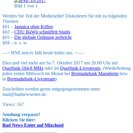
Bild 1 von 1
Werden Sie Teil der Medienelite! Diskutieren Sie mit zu folgenden
Themen:
§01 –
Jamaica ohne Kiffen
§02 –
CDU BaWü schnüffelt Studis
§03 –
Die globale Ordnung zerbricht
§04 – u. s. w.
—> BNE-test-tv fällt heute leider aus. <—-
Dies und viel mehr am Sa 7. Oktober 2017 um 20.00 Uhr auf
Querfunk 104,8 MHz
oder im
Querfunk-Livestream
. (Wiederholung
jeden ersten Mittwoch im Monat bei
Bermudafunk Mannheim
bzw.
in
Bermudafunk-Livestream
)
Zuschriften werden gerne entgegengenommen unter
mail@badnewsenter.de.
Views: 167
Sendung verpasst?
Klicken Sie hier:
Bad News Enter auf Mixcloud