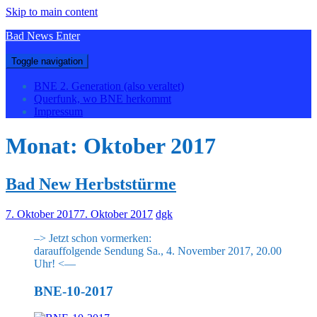
Skip to main content
Bad News Enter
Toggle navigation
BNE 2. Generation (also veraltet)
Querfunk, wo BNE herkommt
Impressum
Monat:
Oktober 2017
Bad New Herbststürme
7. Oktober 2017
7. Oktober 2017
dgk
–> Jetzt schon vormerken:
darauffolgende Sendung Sa., 4. November 2017, 20.00
Uhr! <—
BNE-10-2017