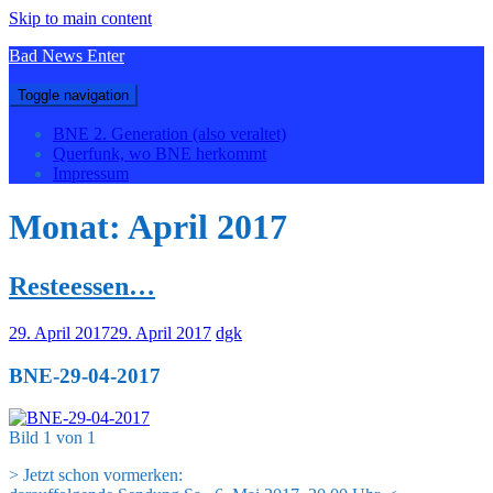
Skip to main content
Bad News Enter
Toggle navigation
BNE 2. Generation (also veraltet)
Querfunk, wo BNE herkommt
Impressum
Monat:
April 2017
Resteessen…
29. April 2017
29. April 2017
dgk
BNE-29-04-2017
Bild 1 von 1
> Jetzt schon vormerken: