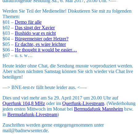
darauffolgende Sendung Sa., 6. Mai 2017, 20.00 Uhr. <—
Werden Sie Teil der Medienelite! Diskutieren Sie mit zu folgenden
Themen:
§01 –
Demo für alle
§02 –
Das singt der Xavier
§03 –
Bushido war es nicht
$04 –
Bürgermeister oder Hetzer?
$05 –
Er dachte, es wäre leichter
$06 –
He thought it would be easier…
§07 – u. s. w…
Heute leider ohne Chat, die Sendung musste vorproduziert werden.
Aber schon nächsten Samstag können Sie sich wieder via Chat live
beteiligen!
—> BNE-test-tv fällt heute leider aus. <—-
Dies und viel mehr am Sa 29. April 2017 um 20.00 Uhr auf
Querfunk 104,8 MHz
oder im
Querfunk-Livestream
. (Wiederholung
jeden ersten Mittwoch im Monat bei
Bermudafunk Mannheim
bzw.
in
Bermudafunk-Livestream
)
Zuschriften werden gerne entgegengenommen unter
mail@badnewsenter.de.