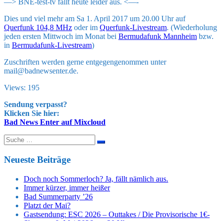
—> BNE-test-tv fällt heute leider aus. <—-
Dies und viel mehr am Sa 1. April 2017 um 20.00 Uhr auf
Querfunk 104,8 MHz
oder im
Querfunk-Livestream
. (Wiederholung
jeden ersten Mittwoch im Monat bei
Bermudafunk Mannheim
bzw.
in
Bermudafunk-Livestream
)
Zuschriften werden gerne entgegengenommen unter
mail@badnewsenter.de.
Views: 195
Sendung verpasst?
Klicken Sie hier:
Bad News Enter auf Mixcloud
Suche
nach:
Neueste Beiträge
Doch noch Sommerloch? Ja, fällt nämlich aus.
Immer kürzer, immer heißer
Bad Summerparty ’26
Platzt der Mai?
Gastsendung: ESC 2026 – Outtakes / Die Provisorische 1€-