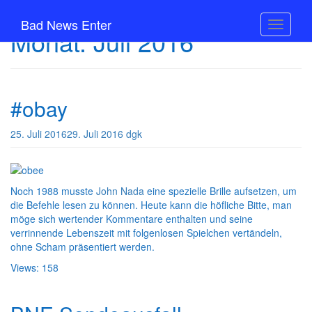
Skip
to
Bad News Enter
Toggle n
Monat:
Juli 2016
main
content
#obay
25. Juli 2016
29. Juli 2016
dgk
Noch 1988 musste
John Nada
eine spezielle Brille aufsetzen, um
die Befehle lesen zu können. Heute kann die höfliche Bitte, man
möge sich wertender Kommentare enthalten und seine
verrinnende Lebenszeit mit folgenlosen Spielchen vertändeln,
ohne Scham präsentiert werden.
Views: 158