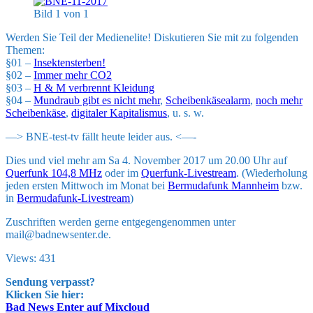
Bild 1 von 1
Werden Sie Teil der Medienelite! Diskutieren Sie mit zu folgenden
Themen:
§01 –
Insektensterben!
§02 –
Immer mehr CO2
§03 –
H & M verbrennt Kleidung
§04 –
Mundraub gibt es nicht mehr
,
Scheibenkäsealarm
,
noch mehr
Scheibenkäse
,
digitaler Kapitalismus
, u. s. w.
—> BNE-test-tv fällt heute leider aus. <—-
Dies und viel mehr am Sa 4. November 2017 um 20.00 Uhr auf
Querfunk 104,8 MHz
oder im
Querfunk-Livestream
. (Wiederholung
jeden ersten Mittwoch im Monat bei
Bermudafunk Mannheim
bzw.
in
Bermudafunk-Livestream
)
Zuschriften werden gerne entgegengenommen unter
mail@badnewsenter.de.
Views: 431
Sendung verpasst?
Klicken Sie hier:
Bad News Enter auf Mixcloud