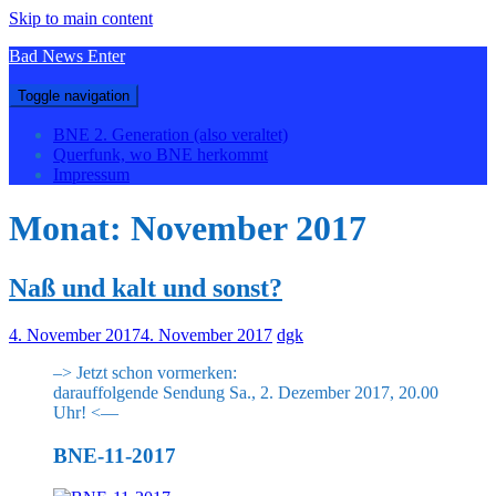
Skip to main content
Bad News Enter
Toggle navigation
BNE 2. Generation (also veraltet)
Querfunk, wo BNE herkommt
Impressum
Monat:
November 2017
Naß und kalt und sonst?
4. November 2017
4. November 2017
dgk
–> Jetzt schon vormerken:
darauffolgende Sendung Sa., 2. Dezember 2017, 20.00
Uhr! <—
BNE-11-2017