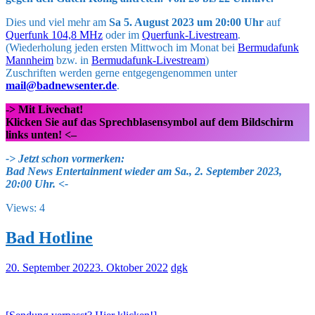
Dies und viel mehr am
Sa 5. August 2023 um 20:00 Uhr
auf
Querfunk 104,8 MHz
oder im
Querfunk-Livestream
.
(Wiederholung jeden ersten Mittwoch im Monat bei
Bermudafunk
Mannheim
bzw. in
Bermudafunk-Livestream
)
Zuschriften werden gerne entgegengenommen unter
mail@badnewsenter.de
.
-> Mit Livechat!
Klicken Sie auf das Sprechblasensymbol auf dem Bildschirm
links unten! <–
->
Jetzt schon vormerken:
Bad News Entertainment wieder am Sa., 2. September 2023,
20:00 Uhr. <-
Views: 4
Bad Hotline
20. September 2022
3. Oktober 2022
dgk