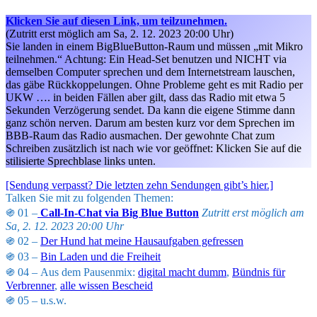
Klicken Sie auf diesen Link, um teilzunehmen.
(Zutritt erst möglich am Sa, 2. 12. 2023 20:00 Uhr)
Sie landen in einem BigBlueButton-Raum und müssen „mit Mikro
teilnehmen.“ Achtung: Ein Head-Set benutzen und NICHT via
demselben Computer sprechen und dem Internetstream lauschen,
das gäbe Rückkoppelungen. Ohne Probleme geht es mit Radio per
UKW …. in beiden Fällen aber gilt, dass das Radio mit etwa 5
Sekunden Verzögerung sendet. Da kann die eigene Stimme dann
ganz schön nerven. Darum am besten kurz vor dem Sprechen im
BBB-Raum das Radio ausmachen. Der gewohnte Chat zum
Schreiben zusätzlich ist nach wie vor geöffnet: Klicken Sie auf die
stilisierte Sprechblase links unten.
[Sendung verpasst? Die letzten zehn Sendungen gibt’s hier.]
Talken Sie mit zu folgenden Themen:
֍ 01 –
Call-In-Chat via Big Blue Button
Zutritt erst möglich am
Sa, 2. 12. 2023 20:00 Uhr
֍ 02 –
Der Hund hat meine Hausaufgaben gefressen
֍ 03 –
Bin Laden und die Freiheit
֍ 04 – Aus dem Pausenmix:
digital macht dumm
,
Bündnis für
Verbrenner
,
alle wissen Bescheid
֍ 05 – u.s.w.