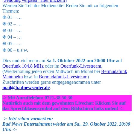
[Sendung verpasst? Hier klicken!]
Werden Sie Teil der Medienelite! Reden Sie mit zu folgenden
Themen:
֍ 01 – …
֍ 02 – …
֍ 03 – …
֍ 04 – …
֍ 05 – …
֍ 06 – u.s.w.
Dies und viel mehr am
Sa 1. Oktober 2022 um 20:00 Uhr
auf
Querfunk 104,8 MHz
oder im
Querfunk-Livestream
.
(Wiederholung jeden ersten Mittwoch im Monat bei
Bermudafunk
Mannheim
bzw. in
Bermudafunk-Livestream
)
Zuschriften werden gerne entgegengenommen unter
mail@badnewsenter.de
.
-> Mit Anruftelefon: 0721-38 50 30
Natürlich auch mit dem gewohnten Livechat
:
Klicken Sie auf
das Sprechblasensymbol auf dem Bildschirm links unten! <–
->
Jetzt schon vormerken:
Bad News Entertainment wieder am Sa., 29. Oktober 2022, 20:00
Uhr. <-