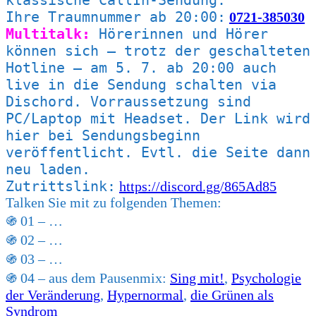
Ihre Traumnummer ab 20:00:
0721-385030
Multitalk:
Hörerinnen und Hörer
können sich
–
trotz der geschalteten
Hotline – am 5. 7. ab 20:00 auch
live in die Sendung schalten via
Dischord. Vorraussetzung sind
PC/Laptop mit Headset. Der Link wird
hier bei Sendungsbeginn
veröffentlicht. Evtl. die Seite dann
neu laden.
Zutrittslink:
https://discord.gg/865Ad85
Talken Sie mit zu folgenden Themen:
֍ 01 – …
֍ 02 – …
֍ 03 – …
֍ 04 – aus dem Pausenmix:
Sing mit!
,
Psychologie
der Veränderung
,
Hypernormal
,
die Grünen als
Syndrom