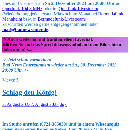
Dies und viel mehr am
Sa 2. Dezember 2023 um 20:00 Uhr
auf
Querfunk 104,8 MHz
oder im
Querfunk-Livestream
.
(Wiederholung jeden ersten Mittwoch im Monat bei
Bermudafunk
Mannheim
bzw. in
Bermudafunk-Livestream
)
Zuschriften werden gerne entgegengenommen unter
mail@badnewsenter.de
.
-> Auch weiterhin mit traditionellem Livechat
:
Klicken Sie auf das Sprechblasensymbol auf dem Bildschirm
links unten! <–
->
Jetzt schon vormerken:
Bad News Entertainment wieder am Sa., 30. Dezember 2023,
20:00 Uhr. <-
Views: 5
Schlag den König!
2. August 2023
2. August 2023
dgk
Im Studio anrufen (0721-385030) und in einem Wissensquiz
gegen den Guten König antreten. Von 20 bis 22 Uhr.live.