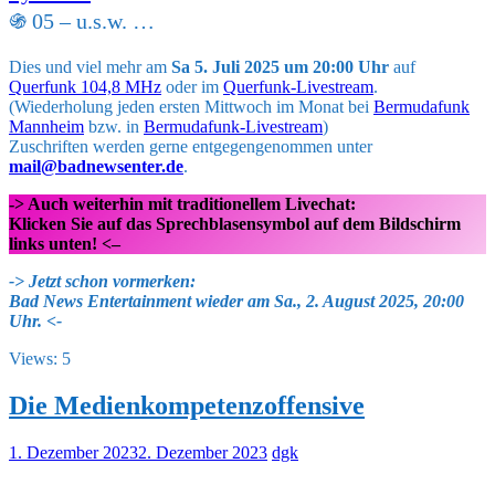
֍ 05 – u.s.w. …
Dies und viel mehr am
Sa 5. Juli 2025 um 20:00 Uhr
auf
Querfunk 104,8 MHz
oder im
Querfunk-Livestream
.
(Wiederholung jeden ersten Mittwoch im Monat bei
Bermudafunk
Mannheim
bzw. in
Bermudafunk-Livestream
)
Zuschriften werden gerne entgegengenommen unter
mail@badnewsenter.de
.
-> Auch weiterhin mit traditionellem Livechat
:
Klicken Sie auf das Sprechblasensymbol auf dem Bildschirm
links unten! <–
->
Jetzt schon vormerken:
Bad News Entertainment wieder am Sa., 2. August 2025, 20:00
Uhr. <-
Views: 5
Die Medienkompetenzoffensive
1. Dezember 2023
2. Dezember 2023
dgk