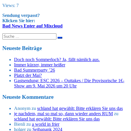
Views: 7
Sendung verpasst?
Klicken Sie hier:
Bad News Enter auf Mixcloud
Suche
nach:
Neueste Beiträge
Doch noch Sommerloch? Ja, fällt nämlich aus.
Immer kürzer, immer heißer
Bad Summerparty ’26
Platzt der Mai?
Gastsendung: ESC 2026 – Outtakes / Die Provisorische 1€-
Show am 9. Mai 2026 um 20 Uhr
Neueste Kommentare
Anonym
zu
schland hat gewählt: Bitte erklären Sie uns das
je nachdem, mal so mal so, dann wieder anders RUM
zu
schland hat gewählt: Bitte erklären Sie uns das
Bienli
zu
a world in frier
holger
zu
Seibapank 2024