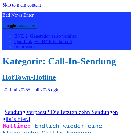
Skip to main content
Bad News Enter
Toggle navigation
BNE 2. Generation (also veraltet)
Querfunk, wo BNE herkommt
Impressum
Kategorie:
Call-In-Sendung
HotTown-Hotline
30. Juni 2025
5. Juli 2025
dgk
[Sendung verpasst? Die letzten zehn Sendungen
gibt’s hier.]
Hotline:
Endlich wieder eine
klassische CallIn-Sendung.