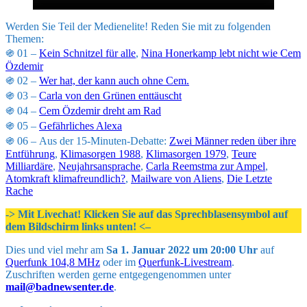
Werden Sie Teil der Medienelite! Reden Sie mit zu folgenden
Themen:
֍ 01 –
Kein Schnitzel für alle
,
Nina Honerkamp lebt nicht wie Cem
Özdemir
֍ 02 –
Wer hat, der kann auch ohne Cem.
֍ 03 –
Carla von den Grünen enttäuscht
֍ 04 –
Cem Özdemir dreht am Rad
֍ 05 –
Gefährliches Alexa
֍ 06 – Aus der 15-Minuten-Debatte:
Zwei Männer reden über ihre
Entführung
,
Klimasorgen 1988
,
Klimasorgen 1979
,
Teure
Milliardäre
,
Neujahrsansprache
,
Carla Reemstma zur Ampel
,
Atomkraft klimafreundlich?
,
Mailware von Aliens
,
Die Letzte
Rache
-> Mit Livechat! Klicken Sie auf das Sprechblasensymbol auf
dem Bildschirm links unten! <–
Dies und viel mehr am
Sa 1. Januar 2022 um 20:00 Uhr
auf
Querfunk 104,8 MHz
oder im
Querfunk-Livestream
.
Zuschriften werden gerne entgegengenommen unter
mail@badnewsenter.de
.