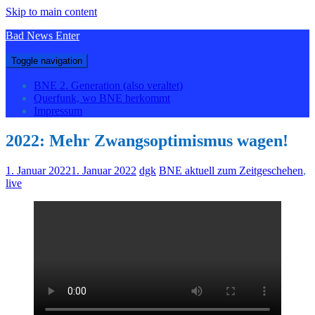
Skip to main content
Bad News Enter
Toggle navigation
BNE 2. Generation (also veraltet)
Querfunk, wo BNE herkommt
Impressum
2022: Mehr Zwangsoptimismus wagen!
1. Januar 2022
1. Januar 2022
dgk
BNE aktuell zum Zeitgeschehen
,
live