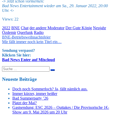
->
Jetzt schon vormerken:
Bad News Entertainment wieder am Sa., 29. Januar 2022, 20:00
Uhr.
<-
Views: 22
2022
BNE
Chat
der andere Moderator
Der Gute König
Neujahr
Özdemir
Querfunk
Radio
Beitragsnavigation
BNE-Betriebsweihnachtsfeier
Mir fällt immer noch kein Titel ein…
Sendung verpasst?
Klicken Sie hier:
Bad News Enter auf Mixcloud
Suche
nach:
Neueste Beiträge
Doch noch Sommerloch? Ja, fällt nämlich aus.
Immer kürzer, immer heißer
Bad Summerparty ’26
Platzt der Mai?
Gastsendung: ESC 2026 – Outtakes / Die Provisorische 1€-
Show am 9. Mai 2026 um 20 Uhr