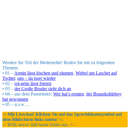
Werden Sie Teil der Medienelite! Reden Sie mit zu folgenden
Themen:
• 01 –
Armin lässt löschen und räumen
,
Wirbel um Laschet auf
Twitter
,
ups – da isser wieder
• 02 –
rot-grün lässt frieren
• 03 –
der Große Bruder sieht dich an
• 04 – aus dem Pausenmix:
Wer hat’s erraten
,
der Braunkohleboy
hat gewonnen
• 05 – u.s.w…
-> Mit Livechat! Klicken Sie auf das Sprechblasensymbol auf
dem Bildschirm links unten! <–
-> BNE-test-tv fällt heute leider aus. <–