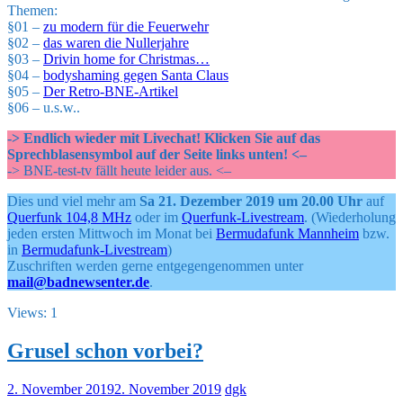
Themen:
§01 –
zu modern für die Feuerwehr
§02 –
das waren die Nullerjahre
§03 –
Drivin home for Christmas…
§04 –
bodyshaming gegen Santa Claus
§05 –
Der Retro-BNE-Artikel
§06 – u.s.w..
-> Endlich wieder mit Livechat! Klicken Sie auf das
Sprechblasensymbol auf der Seite links unten! <–
-> BNE-test-tv fällt heute leider aus. <–
Dies und viel mehr am
Sa 21. Dezember 2019 um 20.00 Uhr
auf
Querfunk 104,8 MHz
oder im
Querfunk-Livestream
. (Wiederholung
jeden ersten Mittwoch im Monat bei
Bermudafunk Mannheim
bzw.
in
Bermudafunk-Livestream
)
Zuschriften werden gerne entgegengenommen unter
mail@badnewsenter.de
.
Views: 1
Grusel schon vorbei?
2. November 2019
2. November 2019
dgk