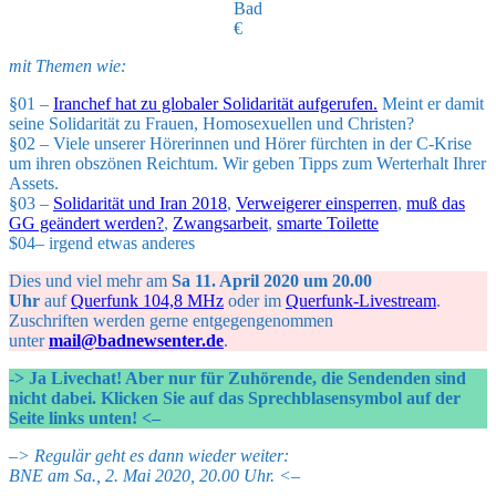
Bad
€
mit Themen wie:
§01 –
Iranchef hat zu globaler Solidarität aufgerufen.
Meint er damit
seine Solidarität zu Frauen, Homosexuellen und Christen?
§02 – Viele unserer Hörerinnen und Hörer fürchten in der C-Krise
um ihren obszönen Reichtum. Wir geben Tipps zum Werterhalt Ihrer
Assets.
§03 –
Solidarität und Iran 2018
,
Verweigerer einsperren
,
muß das
GG geändert werden?
,
Zwangsarbeit
,
smarte Toilette
$04– irgend etwas anderes
Dies und viel mehr am
Sa 11. April 2020 um 20.00
Uhr
auf
Querfunk 104,8 MHz
oder im
Querfunk-Livestream
.
Zuschriften werden gerne entgegengenommen
unter
mail@badnewsenter.de
.
-> Ja Livechat! Aber nur für Zuhörende, die Sendenden sind
nicht dabei.
Klicken Sie auf das Sprechblasensymbol auf der
Seite links unten! <–
–
> Regulär geht es dann wieder weiter:
BNE am Sa., 2. Mai 2020, 20.00 Uhr. <–