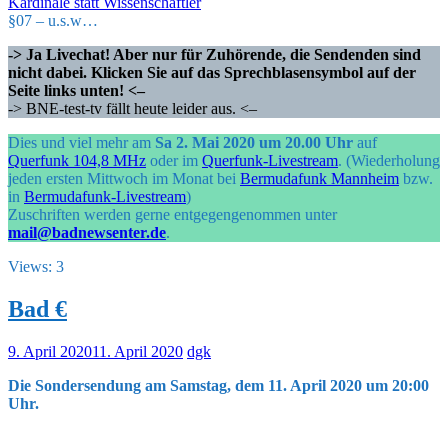
Kardinäle statt Wissenschaftler
§07 – u.s.w…
-> Ja Livechat! Aber nur für Zuhörende, die Sendenden sind
nicht dabei.
Klicken Sie auf das Sprechblasensymbol auf der
Seite links unten! <–
-> BNE-test-tv fällt heute leider aus. <–
Dies und viel mehr am
Sa 2. Mai 2020 um 20.00 Uhr
auf
Querfunk 104,8 MHz
oder im
Querfunk-Livestream
. (Wiederholung
jeden ersten Mittwoch im Monat bei
Bermudafunk Mannheim
bzw.
in
Bermudafunk-Livestream
)
Zuschriften werden gerne entgegengenommen unter
mail@badnewsenter.de
.
Views: 3
Bad €
9. April 2020
11. April 2020
dgk
Die Sondersendung am Samstag, dem 11. April 2020 um 20:00
Uhr.