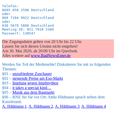
Telefon:

0695 050 2596 Deutschland

oder

069 7104 9922 Deutschland

oder

030 5679 5800 Deutschland

Meeting-ID: 851 7918 5300

Passwort: 138547
Die Zugangsdaten gelten von 20 Uhr bis 22 Uhr.
Lassen Sie sich diesen Unsinn nicht entgehen!
Am 30. Mai 2020, ab 20:00 Uhr im Querfunk.
Alles weitere auf
www.BadNewsEnter.de
Werden Sie Teil der Medienelite! Diskutieren Sie mit zu folgenden
Themen:
§01 –
unzufriedene Zuschauer
§02 –
steigende Preise am Eso-Markt
§03 –
Impfung gegen Impfmythen
§04 –
it takes a special kind…
§05 –
Musik aus dem Baumarkt
§06 – BNE für Sie vor Ort: Attila Hildmann sprach neben dem
Kanzleramt.
A. Hildmann 1
,
A. Hildmann 2
,
A. Hildmann 3
,
A. Hildmann 4