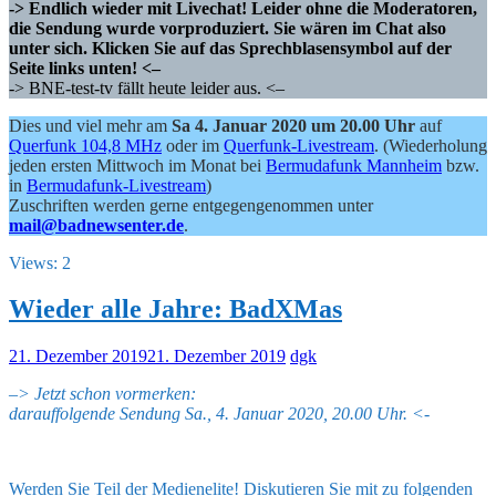
-> Endlich wieder mit Livechat! Leider ohne die Moderatoren,
die Sendung wurde vorproduziert. Sie wären im Chat also
unter sich. Klicken Sie auf das Sprechblasensymbol auf der
Seite links unten! <–
-> BNE-test-tv fällt heute leider aus. <–
Dies und viel mehr am
Sa 4. Januar 2020 um 20.00 Uhr
auf
Querfunk 104,8 MHz
oder im
Querfunk-Livestream
. (Wiederholung
jeden ersten Mittwoch im Monat bei
Bermudafunk Mannheim
bzw.
in
Bermudafunk-Livestream
)
Zuschriften werden gerne entgegengenommen unter
mail@badnewsenter.de
.
Views: 2
Wieder alle Jahre: BadXMas
21. Dezember 2019
21. Dezember 2019
dgk
–
> Jetzt schon vormerken:
darauffolgende Sendung Sa., 4. Januar 2020, 20.00 Uhr. <-
Werden Sie Teil der Medienelite! Diskutieren Sie mit zu folgenden