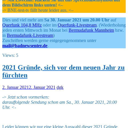
dem Bildschirm links unten! <–
-> BNE-test-tv fällt heute leider aus. <–
Dies und viel mehr am
Sa 30. Januar 2021 um 20.00 Uhr
auf
Querfunk 104,8 MHz
oder im
Querfunk-Livestream
. (Wiederholung
jeden ersten Mittwoch im Monat bei
Bermudafunk Mannheim
bzw.
in
Bermudafunk-Livestream
)
Zuschriften werden gerne entgegengenommen unter
mail@badnewsenter.de
.
Views: 5
2021 Gründe, sich vor dem neuen Jahr zu
fürchten
2. Januar 2021
2. Januar 2021
dgk
->
Jetzt schon vormerken:
darauffolgende Sendung schon am Sa., 30. Januar 2021, 20.00
Uhr. <-
Leider können wir nur eine kleine Auswahl dieser 2021 Gründe