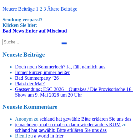
Seitennummerierung
Neuere Beiträge
1
2
3
Ältere Beiträge
der
Sendung verpasst?
Klicken Sie hier:
Beiträge
Bad News Enter auf Mixcloud
Suche
nach:
Neueste Beiträge
Doch noch Sommerloch? Ja, fällt nämlich aus.
Immer kürzer, immer heißer
Bad Summerparty ’26
Platzt der Mai?
Gastsendung: ESC 2026 – Outtakes / Die Provisorische 1€-
Show am 9. Mai 2026 um 20 Uhr
Neueste Kommentare
Anonym
zu
schland hat gewählt: Bitte erklären Sie uns das
je nachdem, mal so mal so, dann wieder anders RUM
zu
schland hat gewählt: Bitte erklären Sie uns das
Bienli
zu
a world in frier