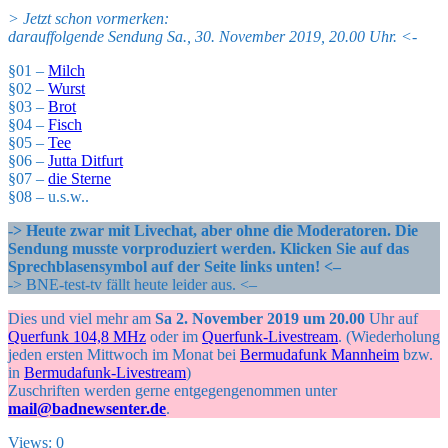
> Jetzt schon vormerken:
darauffolgende Sendung Sa., 30. November 2019, 20.00 Uhr. <-
§01 –
Milch
§02 –
Wurst
§03 –
Brot
§04 –
Fisch
§05 –
Tee
§06 –
Jutta Ditfurt
§07 –
die Sterne
§08 – u.s.w..
-> Heute zwar mit Livechat, aber ohne die Moderatoren. Die
Sendung musste vorproduziert werden. Klicken Sie auf das
Sprechblasensymbol auf der Seite links unten! <–
-> BNE-test-tv fällt heute leider aus. <–
Dies und viel mehr am
Sa 2. November 2019 um 20.00
Uhr auf
Querfunk 104,8 MHz
oder im
Querfunk-Livestream
. (Wiederholung
jeden ersten Mittwoch im Monat bei
Bermudafunk Mannheim
bzw.
in
Bermudafunk-Livestream
)
Zuschriften werden gerne entgegengenommen unter
mail@badnewsenter.de
.
Views: 0