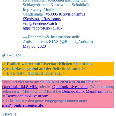
zwei Personen Jutebeutel mit folgenden
Schlagwörtern: "Klimawahn, Schuldkult,
Impfzwang, Multikulti,
Gendergaga".
#b3005
#Revisionismus
#Sexismus
#Rassismus
via
@FriedensWatch
https://t.co/bKuoV5Iz8k
— Recherche-& Informationsstelle
Antisemitismus RIAS (@Report_Antisem)
May 30, 2020
§07 – u.s.w…
-> Endlich wieder mit Livechat! Klicken Sie auf das
Sprechblasensymbol auf der Seite links unten! <–
-> BNE-test-tv fällt heute leider aus. <–
Dies und viel mehr am
Sa 30. Mai 2020 um 20.00 Uhr
auf
Querfunk 104,8 MHz
oder im
Querfunk-Livestream
. (Wiederholung
jeden ersten Mittwoch im Monat bei
Bermudafunk Mannheim
bzw.
in
Bermudafunk-Livestream
)
Zuschriften werden gerne entgegengenommen unter
mail@badnewsenter.de
.
Views: 1