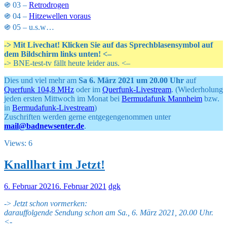
֍ 03 –
Retrodrogen
֍ 04 –
Hitzewellen voraus
֍ 05 – u.s.w…
-> Mit Livechat! Klicken Sie auf das Sprechblasensymbol auf
dem Bildschirm links unten! <–
-> BNE-test-tv fällt heute leider aus. <–
Dies und viel mehr am
Sa 6. März 2021 um 20.00 Uhr
auf
Querfunk 104,8 MHz
oder im
Querfunk-Livestream
. (Wiederholung
jeden ersten Mittwoch im Monat bei
Bermudafunk Mannheim
bzw.
in
Bermudafunk-Livestream
)
Zuschriften werden gerne entgegengenommen unter
mail@badnewsenter.de
.
Views: 6
Knallhart im Jetzt!
6. Februar 2021
6. Februar 2021
dgk
->
Jetzt schon vormerken:
darauffolgende Sendung schon am Sa., 6. März 2021, 20.00 Uhr.
<-