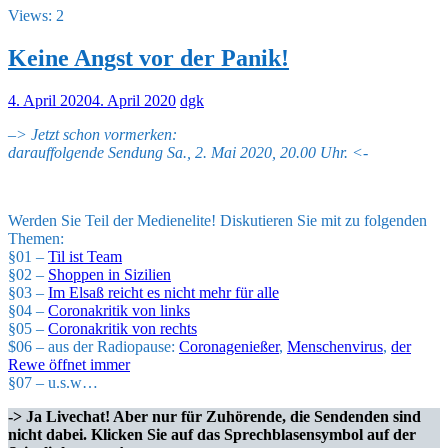
Views: 2
Keine Angst vor der Panik!
4. April 2020
4. April 2020
dgk
–
> Jetzt schon vormerken:
darauffolgende Sendung Sa., 2. Mai 2020, 20.00 Uhr. <-
Werden Sie Teil der Medienelite! Diskutieren Sie mit zu folgenden
Themen:
§01 –
Til ist Team
§02 –
Shoppen in Sizilien
§03 –
Im Elsaß reicht es nicht mehr für alle
§04 –
Coronakritik von links
§05 –
Coronakritik von rechts
$06 – aus der Radiopause:
Coronagenießer
,
Menschenvirus
,
der
Rewe öffnet immer
§07 – u.s.w…
-> Ja Livechat! Aber nur für Zuhörende, die Sendenden sind
nicht dabei.
Klicken Sie auf das Sprechblasensymbol auf der