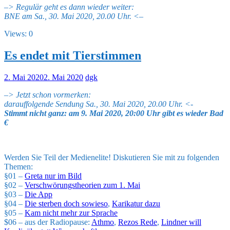
–
> Regulär geht es dann wieder weiter:
BNE am Sa., 30. Mai 2020, 20.00 Uhr. <–
Views: 0
Es endet mit Tierstimmen
2. Mai 2020
2. Mai 2020
dgk
–
> Jetzt schon vormerken:
darauffolgende Sendung Sa., 30. Mai 2020, 20.00 Uhr. <-
Stimmt nicht ganz: am 9. Mai 2020, 20:00 Uhr gibt es wieder Bad
€
Werden Sie Teil der Medienelite! Diskutieren Sie mit zu folgenden
Themen:
§01 –
Greta nur im Bild
§02 –
Verschwörungstheorien zum 1. Mai
§03 –
Die App
§04 –
Die sterben doch sowieso
,
Karikatur dazu
§05 –
Kam nicht mehr zur Sprache
$06 – aus der Radiopause:
Athmo
,
Rezos Rede
,
Lindner will