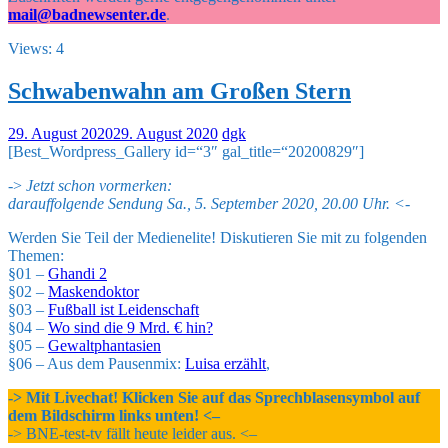
mail@badnewsenter.de
.
Views: 4
Schwabenwahn am Großen Stern
29. August 2020
29. August 2020
dgk
[Best_Wordpress_Gallery id=“3″ gal_title=“20200829″]
->
Jetzt schon vormerken:
darauffolgende Sendung Sa., 5. September 2020, 20.00 Uhr. <-
Werden Sie Teil der Medienelite! Diskutieren Sie mit zu folgenden
Themen:
§01 –
Ghandi 2
§02 –
Maskendoktor
§03 –
Fußball ist Leidenschaft
§04 –
Wo sind die 9 Mrd. € hin?
§05 –
Gewaltphantasien
§06 – Aus dem Pausenmix:
Luisa erzählt
,
-> Mit Livechat! Klicken Sie auf das Sprechblasensymbol auf
dem Bildschirm links unten! <–
-> BNE-test-tv fällt heute leider aus. <–