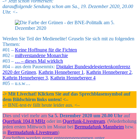
->
Jetzt schon vormerken:
darauffolgende Sendung schon am Sa., 19. Dezember 2020, 20.00
Uhr. <-
Werden Sie Teil der Medienelite! Gruseln Sie sich mit zu folgenden
Themen:
#01 –
Keine Hoffnung für die Fichten
#02 –
mißverstandene Monarchie
#03 –
… – dieses Mal wirklich
#04 – aus dem Pausenmix:
Digitaler Bundesdelegiertenkonferenz
2020 der Grünen
,
Kathrin Henneberger 1
,
Kathrin Henneberger 2
,
Kathrin Henneberger 3
,
Kathrin Henneberger 4
#05 – u.s.w…
-> Mit Livechat! Klicken Sie auf das Sprechblasensymbol auf
dem Bildschirm links unten! <–
-> BNE-test-tv fällt heute leider aus. <–
Dies und viel mehr am
Sa 5. Dezember 2020 um 20.00 Uhr
auf
Querfunk 104,8 MHz
oder im
Querfunk-Livestream
. (Wiederholung
jeden ersten Mittwoch im Monat bei
Bermudafunk Mannheim
bzw.
in
Bermudafunk-Livestream
)
Zuschriften werden gerne entgegengenommen unter