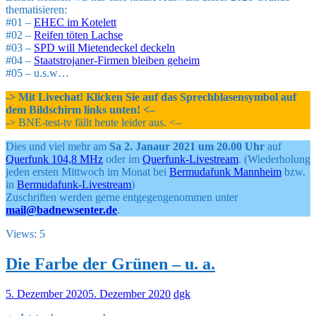
thematisieren:
#01 –
EHEC im Kotelett
#02 –
Reifen töten Lachse
#03 –
SPD will Mietendeckel deckeln
#04 –
Staatstrojaner-Firmen bleiben geheim
#05 – u.s.w…
-> Mit Livechat! Klicken Sie auf das Sprechblasensymbol auf
dem Bildschirm links unten! <–
-> BNE-test-tv fällt heute leider aus. <–
Dies und viel mehr am
Sa 2. Janaur 2021 um 20.00 Uhr
auf
Querfunk 104,8 MHz
oder im
Querfunk-Livestream
. (Wiederholung
jeden ersten Mittwoch im Monat bei
Bermudafunk Mannheim
bzw.
in
Bermudafunk-Livestream
)
Zuschriften werden gerne entgegengenommen unter
mail@badnewsenter.de
.
Views: 5
Die Farbe der Grünen – u. a.
5. Dezember 2020
5. Dezember 2020
dgk