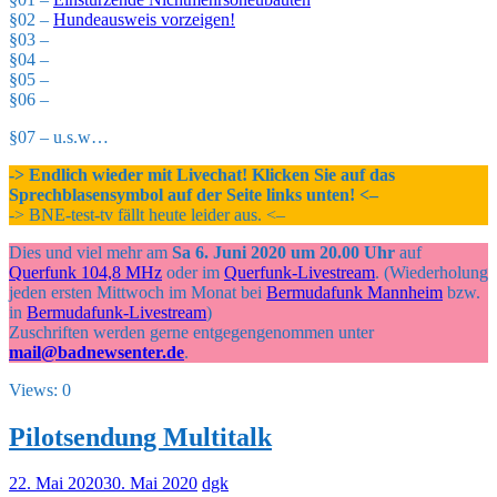
§02 –
Hundeausweis vorzeigen!
§03 –
§04 –
§05 –
§06 –
§07 – u.s.w…
-> Endlich wieder mit Livechat! Klicken Sie auf das
Sprechblasensymbol auf der Seite links unten! <–
-> BNE-test-tv fällt heute leider aus. <–
Dies und viel mehr am
Sa 6. Juni 2020 um 20.00 Uhr
auf
Querfunk 104,8 MHz
oder im
Querfunk-Livestream
. (Wiederholung
jeden ersten Mittwoch im Monat bei
Bermudafunk Mannheim
bzw.
in
Bermudafunk-Livestream
)
Zuschriften werden gerne entgegengenommen unter
mail@badnewsenter.de
.
Views: 0
Pilotsendung Multitalk
22. Mai 2020
30. Mai 2020
dgk