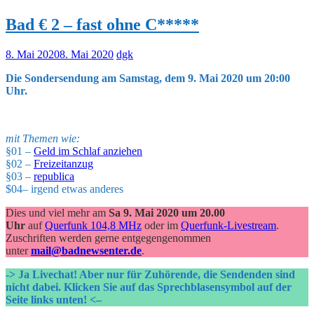
Bad € 2 – fast ohne C*****
8. Mai 2020
8. Mai 2020
dgk
Die Sondersendung am Samstag, dem 9. Mai 2020 um 20:00
Uhr.
mit Themen wie:
§01 –
Geld im Schlaf anziehen
§02 –
Freizeitanzug
§03 –
republica
$04– irgend etwas anderes
Dies und viel mehr am
Sa 9. Mai 2020 um 20.00
Uhr
auf
Querfunk 104,8 MHz
oder im
Querfunk-Livestream
.
Zuschriften werden gerne entgegengenommen
unter
mail@badnewsenter.de
.
-> Ja Livechat! Aber nur für Zuhörende, die Sendenden sind
nicht dabei.
Klicken Sie auf das Sprechblasensymbol auf der
Seite links unten! <–