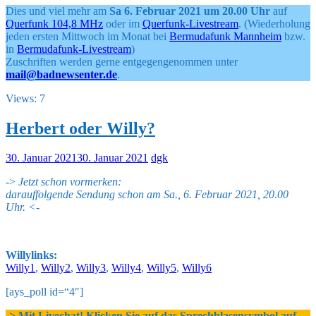
Dies und viel mehr am
Sa 6. Februar 2021 um 20.00 Uhr
auf
Querfunk 104,8 MHz
oder im
Querfunk-Livestream
. (Wiederholung
jeden ersten Mittwoch im Monat bei
Bermudafunk Mannheim
bzw.
in
Bermudafunk-Livestream
)
Zuschriften werden gerne entgegengenommen unter
mail@badnewsenter.de
.
Views: 7
Herbert oder Willy?
30. Januar 2021
30. Januar 2021
dgk
->
Jetzt schon vormerken:
darauffolgende Sendung schon am Sa., 6. Februar 2021, 20.00
Uhr. <-
Willylinks:
Willy1
,
Willy2
,
Willy3
,
Willy4
,
Willy5
,
Willy6
[ays_poll id=“4″]
-> Mit Livechat! Klicken Sie auf das Sprechblasensymbol auf