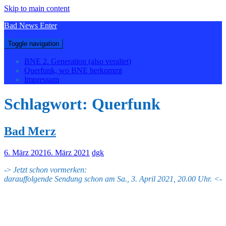
Skip to main content
Bad News Enter
Toggle navigation
BNE 2. Generation (also veraltet)
Querfunk, wo BNE herkommt
Impressum
Schlagwort:
Querfunk
Bad Merz
6. März 2021
6. März 2021
dgk
->
Jetzt schon vormerken:
darauffolgende Sendung schon am Sa., 3. April 2021, 20.00 Uhr. <-