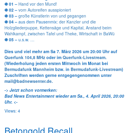
֍ 01 –
Hand vor den Mund!
֍ 02 –
vom Autoreifen ausspioniert
֍ 03 –
große Künstlerin von und gegangen
֍ 04 –
aus dem Pausenmix:
der Kanzler und die
Holzgliederpuppe
,
Kettensäge und Kapital
,
Anstand beim
Wahlkampf
,
zwischen Tafel und Theke
,
Wirtschaft in BaWü
֍ 05 –
u.s.w. …
Dies und viel mehr am
Sa 7. März 2026 um 20:00 Uhr
auf
Querfunk 104,8 MHz
oder im
Querfunk-Livestream
.
(Wiederholung jeden ersten Mittwoch im Monat bei
Bermudafunk Mannheim
bzw. in
Bermudafunk-Livestream
)
Zuschriften werden gerne entgegengenommen unter
mail@badnewsenter.de
.
->
Jetzt schon vormerken:
Bad News Entertainment wieder am Sa., 4. April 2026, 20:00
Uhr. <-
Views: 4
Betongold Recall