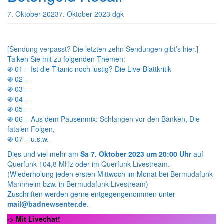
7. Oktober 2023
7. Oktober 2023
dgk
[Sendung verpasst? Die letzten zehn Sendungen gibt’s hier.]
Talken Sie mit zu folgenden Themen:
֍ 01 – Ist die Titanic noch lustig? Die Live-Blattkritik
֍ 02 –
֍ 03 –
֍ 04 –
֍ 05 –
֍ 06 – Aus dem Pausenmix:
Schlangen vor den Banken
,
Die
fatalen Folgen
,
֍ 07 – u.s.w.
Dies und viel mehr am
Sa 7. Oktober 2023 um 20:00 Uhr
auf
Querfunk 104,8 MHz
oder im
Querfunk-Livestream
.
(Wiederholung jeden ersten Mittwoch im Monat bei
Bermudafunk
Mannheim
bzw. in
Bermudafunk-Livestream
)
Zuschriften werden gerne entgegengenommen unter
mail@badnewsenter.de
.
-> Mit Livechat!