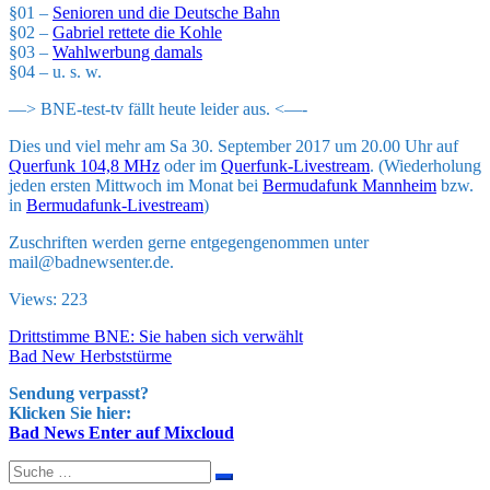
§01 –
Senioren und die Deutsche Bahn
§02 –
Gabriel rettete die Kohle
§03 –
Wahlwerbung damals
§04 – u. s. w.
—> BNE-test-tv fällt heute leider aus. <—-
Dies und viel mehr am Sa 30. September 2017 um 20.00 Uhr auf
Querfunk 104,8 MHz
oder im
Querfunk-Livestream
. (Wiederholung
jeden ersten Mittwoch im Monat bei
Bermudafunk Mannheim
bzw.
in
Bermudafunk-Livestream
)
Zuschriften werden gerne entgegengenommen unter
mail@badnewsenter.de.
Views: 223
Beitragsnavigation
Drittstimme BNE: Sie haben sich verwählt
Bad New Herbststürme
Sendung verpasst?
Klicken Sie hier:
Bad News Enter auf Mixcloud
Suche
nach: