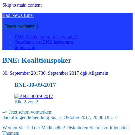
Skip to main content
Bad News Enter
Toggle navigation
BNE 2. Generation (also veraltet)
Querfunk, wo BNE herkommt
Impressum
BNE: Koalitionspoker
30. September 2017
30. September 2017
dgk
Allgemein
BNE-30-09-2017
Bild 2 von 2
–> Jetzt schon vormerken:
darauffolgende Sendung Sa., 7. Oktober 2017, 20.00 Uhr! <—
Werden Sie Teil der Medienelite! Diskutieren Sie mit zu folgenden
Themen: