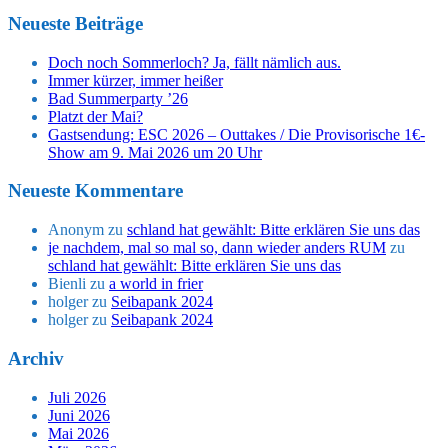
Neueste Beiträge
Doch noch Sommerloch? Ja, fällt nämlich aus.
Immer kürzer, immer heißer
Bad Summerparty ’26
Platzt der Mai?
Gastsendung: ESC 2026 – Outtakes / Die Provisorische 1€-
Show am 9. Mai 2026 um 20 Uhr
Neueste Kommentare
Anonym
zu
schland hat gewählt: Bitte erklären Sie uns das
je nachdem, mal so mal so, dann wieder anders RUM
zu
schland hat gewählt: Bitte erklären Sie uns das
Bienli
zu
a world in frier
holger
zu
Seibapank 2024
holger
zu
Seibapank 2024
Archiv
Juli 2026
Juni 2026
Mai 2026